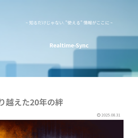
~ 知るだけじゃない. "使える" 情報がここに ~
Realtime-Sync
り越えた20年の絆
2025.08.31