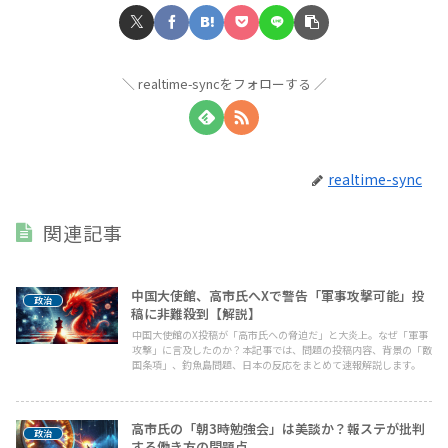
realtime-syncをフォローする
realtime-sync
関連記事
中国大使館、高市氏へXで警告「軍事攻撃可能」投
政治
稿に非難殺到【解説】
中国大使館のX投稿が「高市氏への脅迫だ」と大炎上。なぜ「軍事
攻撃」に言及したのか？本記事では、問題の投稿内容、背景の「敵
国条項」、釣魚島問題、日本の反応をまとめて速報解説します。
高市氏の「朝3時勉強会」は美談か？報ステが批判
政治
する働き方の問題点