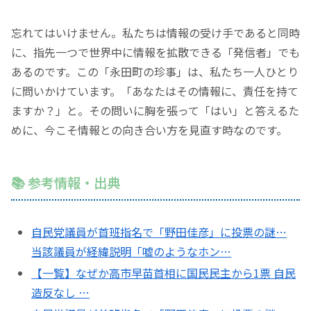
忘れてはいけません。私たちは情報の受け手であると同時
に、指先一つで世界中に情報を拡散できる
「発信者」
でも
あるのです。この
「永田町の珍事」
は、私たち一人ひとり
に問いかけています。
「あなたはその情報に、責任を持て
ますか？」
と。その問いに胸を張って
「はい」
と答えるた
めに、今こそ情報との向き合い方を見直す時なのです。
📚 参考情報・出典
自民党議員が首班指名で「野田佳彦」に投票の謎…
当該議員が経緯説明「嘘のようなホン…
【一覧】なぜか高市早苗首相に国民民主から1票 自民
造反なし …