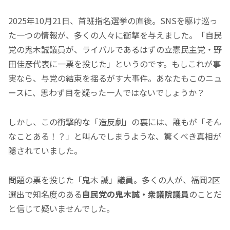
2025年10月21日、首班指名選挙の直後。SNSを駆け巡っ
た一つの情報が、多くの人々に衝撃を与えました。
「自民
党の鬼木誠議員が、ライバルであるはずの立憲民主党・野
田佳彦代表に一票を投じた」
というのです。もしこれが事
実なら、与党の結束を揺るがす大事件。あなたもこのニュ
ースに、思わず目を疑った一人ではないでしょうか？
しかし、この衝撃的な
「造反劇」
の裏には、誰もが
「そん
なことある！？」
と叫んでしまうような、驚くべき真相が
隠されていました。
問題の票を投じた
「鬼木 誠」
議員。多くの人が、福岡2区
選出で知名度のある
自民党の鬼木誠・衆議院議員
のことだ
と信じて疑いませんでした。