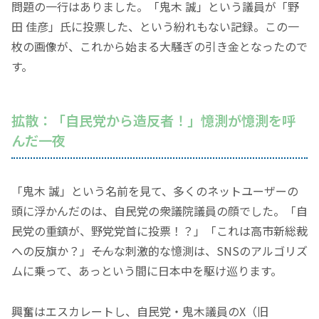
問題の一行はありました。
「鬼木 誠」
という議員が
「野
田 佳彦」
氏に投票した、という紛れもない記録。この一
枚の画像が、これから始まる大騒ぎの引き金となったので
す。
拡散：
「自民党から造反者！」
憶測が憶測を呼
んだ一夜
「鬼木 誠」
という名前を見て、多くのネットユーザーの
頭に浮かんだのは、自民党の衆議院議員の顔でした。
「自
民党の重鎮が、野党党首に投票！？」
「これは高市新総裁
への反旗か？」
――そんな刺激的な憶測は、SNSのアルゴリズ
ムに乗って、あっという間に日本中を駆け巡ります。
興奮はエスカレートし、自民党・鬼木議員のX（旧