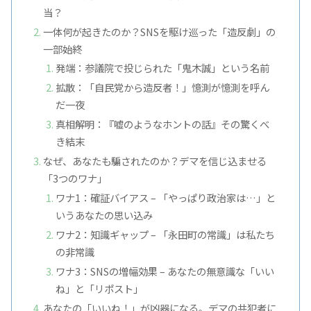
当？
一体何が起きたのか？SNSを駆け巡った
「造反劇」
の
一部始終
発端：参議院で投じられた
「鬼木誠」
という名前
拡散：
「自民党から造反者！」
憶測が憶測を呼ん
だ一夜
真相解明：『嘘のようなホントの話』その驚くべ
き結末
なぜ、あなたも騙されたのか？デマを信じ込ませる
「3つのワナ」
ワナ1：確証バイアス –
「やっぱり政治家は…」
と
いうあなたの思い込み
ワナ2：知識ギャップ –
「永田町の常識」
は私たち
の非常識
ワナ3：SNSの増幅効果 – あなたの無意識な
「いい
ね」
と
「リポスト」
あなたの
「いいね！」
が凶器になる。デマの共犯者に