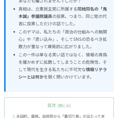
あなたも騙されませんでしたか？
真相は、立憲民主党に所属する
同姓同名の
「鬼
木誠」
参議院議員
の投票。つまり、同じ党の代
表に投票しただけの話でした。
このデマは、私たちの
「政治の仕組みへの無関
心」
や
「思い込み」
、そしてSNSの恐るべき拡
散力が重なって爆発的に広がりました。
この一件は単なる笑い話ではなく、情報の真偽
を確かめずに拡散してしまうことの危険性、そ
して現代を生きる私たちに不可欠な
情報リテラ
シーとは何か
を鋭く問いかけています。
目次
永田町、震撼。自民党から
「裏切り者」
が出たって本