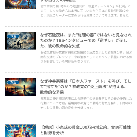
高市首相の朝3時からの勉強会に「報道ステーション」が批判。こ
のモーレツな働き方は本当に正しいのか？日本の長時間労働文化
と、現代のリーダーに求められる資質について考えます。あなたの
働き方を見直すきっかけに。
なぜ石破茂は、また“総理の器”ではないと見なされ
政治
たのか？TBSインタビューでの「逆ギレ」が示し
た、彼の致命的な欠点
石破茂首相が党首討論後に感情的な反応を示した背景を分析。日米
関税交渉のプレッシャーや政治家としてのキャリア終盤における焦
りが影響している可能性を探ります。
なぜ神谷宗幣は「日本人ファースト」を叫び、そし
政治
て“捨てた”のか？参政党の“炎上商法”が抱える、
致命的な矛盾
参政党の神谷宗幣代表による選挙中の過激発言とその後の矛盾した
行動について考察。議席目標の変化と戦略の背景を探り、日本の政
治における勢力図の変化を分析します。
【解説】小泉氏の賃金100万円増公約、実現可能性
政治
と財源を分析