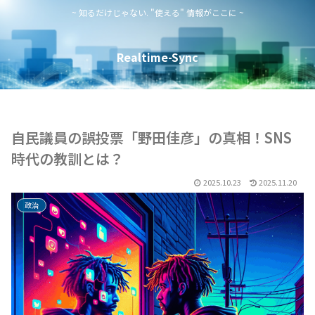
~ 知るだけじゃない. "使える" 情報がここに ~
Realtime-Sync
自民議員の誤投票「野田佳彦」の真相！SNS
時代の教訓とは？
2025.10.23
2025.11.20
政治