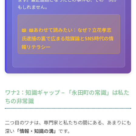
もしれません。
📖
📖あわせて読みたい：なぜ？立花孝志
氏逮捕の裏で広まる陰謀論とSNS時代の情
報リテラシー
ワナ2：知識ギャップ –
「永田町の常識」
は私た
ちの非常識
二つ目のワナは、専門家と私たちの間にある、あまりにも
深い
「情報・知識の溝」
です。