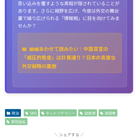
思い込みを覆すような真相が隠されていることが
あります。さらに視野を広げ、今度は外交の舞台
裏で繰り広げられる「情報戦」に目を向けてみま
せんか？
📖
📖📖あわせて読みたい：中国高官の
「威圧的態度」は計算通り？日本の高度な
外交戦略の裏側
政治
SNS
ネットリテラシー
自民党
誤投票
首班指名
シェアする