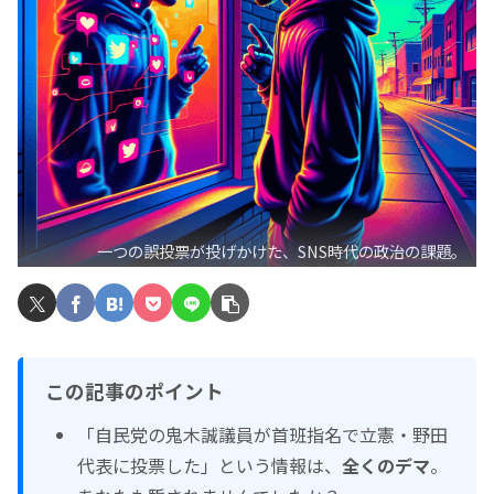
一つの誤投票が投げかけた、SNS時代の政治の課題。
この記事の
ポイント
「自民党の鬼木誠議員が首班指名で立憲・野田
代表に投票した」
という情報は、
全くのデマ
。