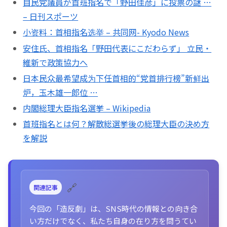
自民党議員が首班指名で「野田佳彦」に投票の謎 …
– 日刊スポーツ
小资料：首相指名选举 – 共同网- Kyodo News
安住氏、首相指名「野田代表にこだわらず」 立民・
維新で政策協力へ
日本民众最希望成为下任首相的“党首排行榜”新鲜出
炉，玉木雄一郎位 …
内閣総理大臣指名選挙 – Wikipedia
首班指名とは何？解散総選挙後の総理大臣の決め方
を解説
🔗
関連記事
今回の「造反劇」は、SNS時代の情報との向き合
い方だけでなく、私たち自身の在り方を問うてい