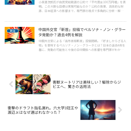
小泉進次郎氏が自民党総裁選の公約で「平均賃金100万円増」を表
明。この大胆な目標は実現可能なのか？公約の背景、具体的な財
源、日本経済への影響まで、専門家の視点で多角的に分析・解説し
ます。
中国外交官「斬首」投稿でペルソナ・ノン・グラー
政治
タ発動か？過去4例を解説
中国外交官による「高市首相斬首」投稿問題。「好ましからざる人
物」を意味するペルソナ・ノン・グラータとは？日本の過去4例を
基に、発動の可能性と今後の日中関係への影響を専門家がわかりや
すく解説します。
害獣ヌートリアは美味しい？駆除からジ
ビエへ、驚きの活用法
衝撃のドラフト指名漏れ。六大学3冠王や
渡辺Jr.はなぜ選ばれなかった？